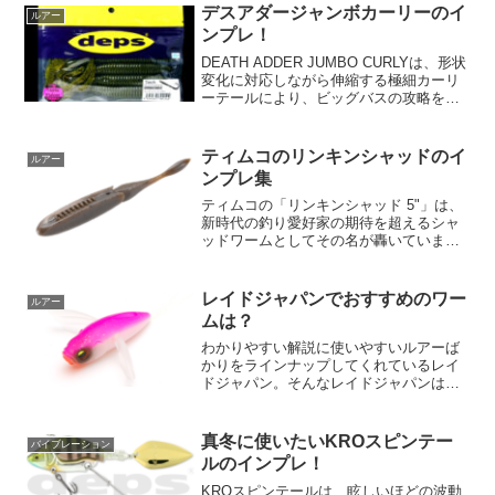
ームは、大きなテールと4本の足が特徴で
デスアダージャンボカーリーのイ
ルアー
す。ナチュ...
ンプレ！
DEATH ADDER JUMBO CURLYは、形状
変化に対応しながら伸縮する極細カーリ
ーテールにより、ビッグバスの攻略をサ
ポートします。この細いテールによっ
て、実際のサイズよりも大きく見え、そ
の形状の広がりと狭まりによる連続的な
ティムコのリンキンシャッドのイ
ルアー
動きと、...
ンプレ集
ティムコの「リンキンシャッド 5"」は、
新時代の釣り愛好家の期待を超えるシャ
ッドワームとしてその名が轟いていま
す。この革新的なルアーは、特にバック
スライドセッティングに対応し、緻密に
計算されたジョイントボディが生み出す
レイドジャパンでおすすめのワー
ルアー
独特なアクションでバス...
ムは？
わかりやすい解説に使いやすいルアーば
かりをラインナップしてくれているレイ
ドジャパン。そんなレイドジャパンは幅
広いタイプのワームがラインナップされ
ています。いったい、どんなワームを買
えばいいのか？そんな人のために、この
真冬に使いたいKROスピンテー
バイブレーション
記事では、・定番のワーム...
ルのインプレ！
KROスピンテールは、眩しいほどの波動