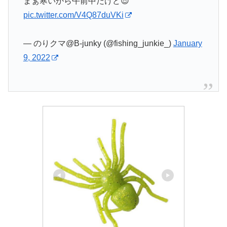
まぁ寒いから午前中だけど😎
pic.twitter.com/V4Q87duVKi
— のりクマ@B-junky (@fishing_junkie_)
January
9, 2022