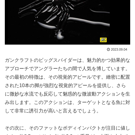
2023.09.04
ガンクラフトのビッグスパイダーは、魅力的かつ効果的な
アプローチでアングラーたちの間で人気を博しています。
その最初の特徴は、その視覚的アピールです。緻密に配置
された10本の脚が強烈な視覚的アピールを提供し、さら
に微妙な水流でも反応して魅惑的な微波動アクションを生
み出します。このアクションは、ターゲットとなる魚に対
して非常に誘引力が高いと言えるでしょう。
その次に、そのファットなボディインパクトが注目に値し