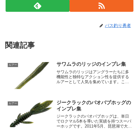
バス釣り勇者
関連記事
サワムラのリッジのインプレ集
ルアー
サワムラのリッジはアングラーたちに多
機能性と独特なアクション性を提供する
ルアーとして人気を集めています。この
リッジは、サイズが4インチと3インチの2
種類、さらに全16色という豊富なバリエ
ーションを持つのが特徴です。その最大
の特徴は扁平ボディ...
ジークラックのバオバブホッグの
ルアー
インプレ集
ジークラックのバオバブホッグは、単日
でロクマル5本を導いた実績を持つスーパ
ーホッグです。2011年5月、琵琶湖で大成
功を収め、その効果が実証されました。
この8インチ（約20cm）ビッグホッグワ