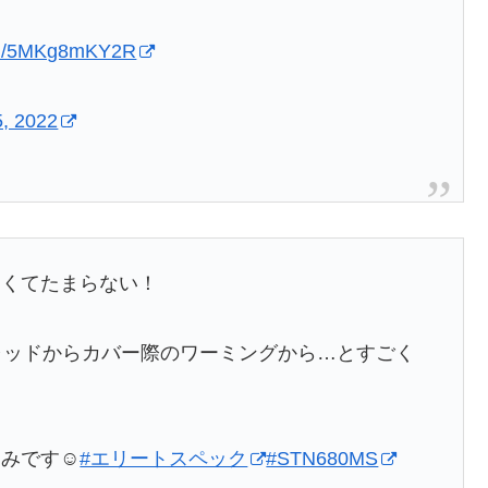
com/5MKg8mKY2R
5, 2022
たくてたまらない！
らシャッドからカバー際のワーミングから…とすごく
みです☺️
#エリートスペック
#STN680MS