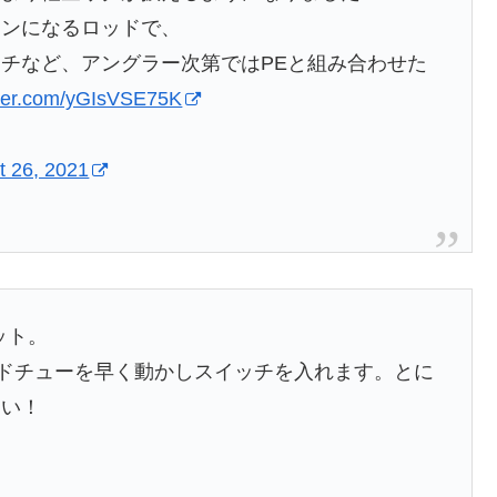
インになるロッドで、
チなど、アングラー次第ではPEと組み合わせた
itter.com/yGIsVSE75K
t 26, 2021
ット。
パドチューを早く動かしスイッチを入れます。とに
さい！