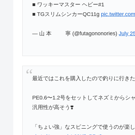
■ ワッキーマスター ヘビー#1
■ TGスリムシンカーQC11g
pic.twitter.
— 山 本 寧 (@futagononories)
July 2
最近ではこれを購入したので釣りに行き
PE0.6〜1.2号をセットしてネズミか
汎用性が高そう❣️
「ちょい強」なスピニングで使うのが楽し