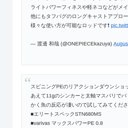
ライトパワーフィネスや軽ネコなどがメ
他にもタフバグのロングキャストアプロー
様々な使い方が可能なロッドです❗️
pic.tw
— 渡邊 和哉 (@ONEPIECEkazuya)
Augus
スピニングPEのリアクションダウンショ
あえて11gのシンカーと太軸マスバリで
かく魚の反応が凄いので試してみてくだ
■エリートスペックSTN680MS
■varivas マックスパワーPE 0.8