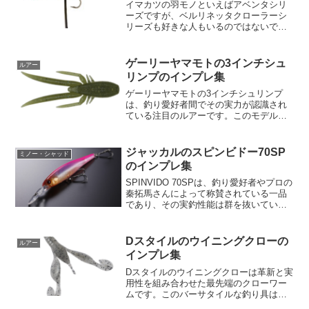
イマカツの羽モノといえばアベンタシリ
ーズですが、ベルリネッタクローラーシ
リーズも好きな人もいるのではないでし
ょうか？そんなベルリネッタクローラー
がリニューアルされてベルリネッタクロ
ーラー2としてラインナップされていま
ゲーリーヤマモトの3インチシュ
ルアー
す！中速リトリーブの使い...
リンプのインプレ集
ゲーリーヤマモトの3インチシュリンプ
は、釣り愛好者間でその実力が認識され
ている注目のルアーです。このモデルは
特にライトリグでの使用に適しており、
その設計では最大限の性能を発揮するこ
とができます。このサイズは大型の魚だ
ジャッカルのスピンビドー70SP
ミノー・シャッド
けでなく、小型の魚にもち...
のインプレ集
SPINVIDO 70SPは、釣り愛好者やプロの
秦拓馬さんによって称賛されている一品
であり、その実釣性能は群を抜いていま
す。このダウンサイジングモデルは、先
代であるDOWZVIDO 90SPの優れた特性
を受け継ぎ、さらに革新された特性を持
Dスタイルのウイニングクローの
ルアー
っ...
インプレ集
Dスタイルのウイニングクローは革新と実
用性を組み合わせた最先端のクローワー
ムです。このバーサタイルな釣り具は、
フォール時から着底後まで、あらゆる段