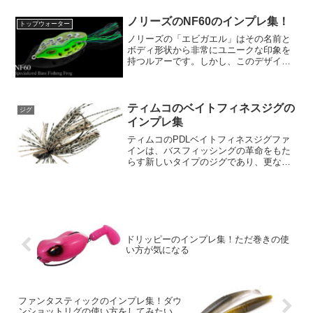
階で効果的なアクションを提供できま
す。その特徴的なデザインは、バイトを
ノリーズのNF60のインプレ集！
トップウォーター
誘発する緻密な動きを実現...
ノリーズの「エビガエル」はその名前と
ボディ形状から非常にユニークな印象を
持つルアーです。しかし、このデザイン
の背後にはABSボディーポッパーと同等
以上のポップ＆スライドアクションを実
現するという狙いがあります。カバーの
中心に隠れているビック...
ティムコのベイトフィネスジグの
ジグ
インプレ集
ティムコのPDLベイトフィネスジグファ
インは、バスフィッシングの革命をもた
らす新しいタイプのジグであり、更なる
高みへの進化を目指して設計されまし
た。このジグは、多くの優れた特徴と革
新的な設計を誇ります。まず、目を引く
のはフレキシブルなヘッド...
ドリッピーのインプレ集！ただ巻きの使
い方が気になる
ファンタスティックのインプレ集！ダウ
ンショットリグの使い方をしてみたい