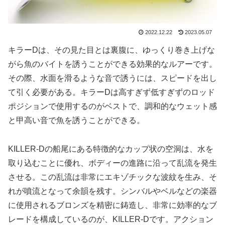
2022.12.22
2023.05.07
キラーDは、その見た目とは裏腹に、ゆっくり巻き上げな
がら魚のバイトを誘うことができる効果的なルアーです。
その際、水面を滑るような音で誘うには、スピードを出し
て引く必要がある。キラーDは高すぎず低すぎずのロッド
ポジションで使用するのがベストで、調和的なウェット感
と甲高い音で魚を誘うことができる。
KILLER-Dの船尾にある特徴的なカップ状の空洞は、水を
取り込むことに優れ、ボディーの進路に沿って乱流を発生
させる。この乱流は非常にエキゾチックな波紋を生み、そ
れが噴流となって余韻を残す。シンバルやベルなどの楽器
に使用されるブロンズを精密に鋳造し、非常に効率的なブ
レードを構成しているのが、KILLER-Dです。アクション