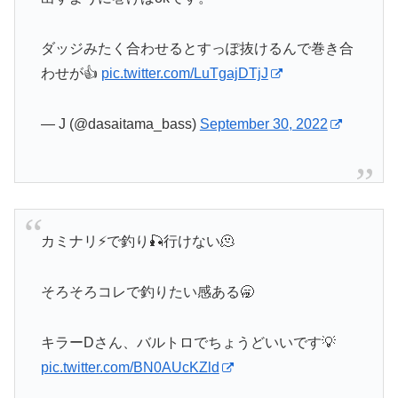
ダッジみたく合わせるとすっぽ抜けるんで巻き合
わせが👍
pic.twitter.com/LuTgajDTjJ
— J (@dasaitama_bass)
September 30, 2022
カミナリ⚡️で釣り🎣行けない🫠
そろそろコレで釣りたい感ある🥱
キラーDさん、バルトロでちょうどいいです💡
pic.twitter.com/BN0AUcKZld