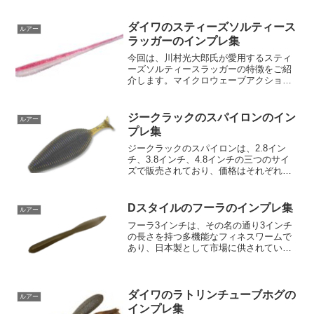
ダイワのスティーズソルティース
ルアー
ラッガーのインプレ集
今回は、川村光大郎氏が愛用するスティ
ーズソルティースラッガーの特徴をご紹
介します。マイクロウェーブアクション
ソルティースラッガーの大きな特徴は、
マイクロウェーブアクションです。川村
プロが得意とするマイクロピッチシェイ
ジークラックのスパイロンのイン
ルアー
クにより、電気が走るよう...
プレ集
ジークラックのスパイロンは、2.8イン
チ、3.8インチ、4.8インチの三つのサイ
ズで販売されており、価格はそれぞれ
￥620、￥650、￥800（すべて税別）で
す。この製品のボディーは、ブルーギル
を模倣した偏平シルエットボディを採用
Dスタイルのフーラのインプレ集
ルアー
しています...
フーラ3インチは、その名の通り3インチ
の長さを持つ多機能なフィネスワームで
あり、日本製として市場に供されていま
す。このワームはそのリーチ形状とベイ
トフィッシュを彷彿とさせるデザインに
よって、年間を通して使うことができま
す。製造メーカーは小売...
ダイワのラトリンチューブホグの
ルアー
インプレ集