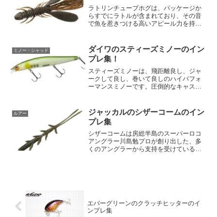
ラトリンチューブホグは、パッケージか
らすでにラトルが含まれており、その音
で魚を惹きつける高いアピール力を持っ
ています。シェイクやズル引きをする
と、カラカラという音が鳴り、通常のワ
ームよりも魅力的に感じられます。ま
ダイワのスティーズミノーのイン
ミノー・シャッド
た、大きなハンマーハンドが水...
プレ集！
スティーズミノーは、飛距離良し、ジャ
ークして良し、巻いて良しのハイパフォ
ーマンスミノーです。圧倒的なキャスタ
ビリティを誇り、オカッパリからボート
フィッシングまで使えるので、フィール
ドを選びません。レンジ別の使い分けが
ジャッカルのシザーコームのイン
ルアー
可能なシステムミノーで、...
プレ集
シザーコームは房総半島のスーパーロコ
アングラー川島勉プロが創り出した、多
くのアングラーから支持を受けている革
新的なソフトベイトです。これは長さと
太さが異なる4対のシザーアームと特徴的
な2本のロングテールが取り付けられたユ
ニークな形状を持つア...
エバーグリーンのクラッチヒッターのイ
ンプレ集