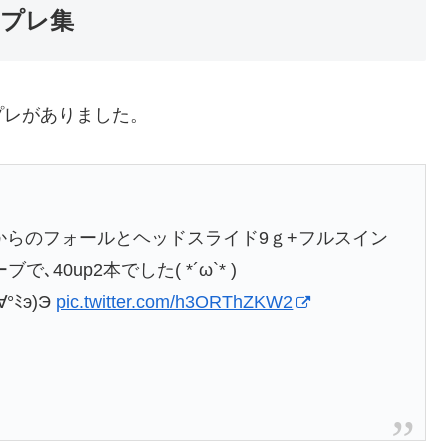
プレ集
プレがありました。
きからのフォールとヘッドスライド9ｇ+フルスイン
40up2本でした( *´ω`* )
ﾐэ)Э
pic.twitter.com/h3ORThZKW2