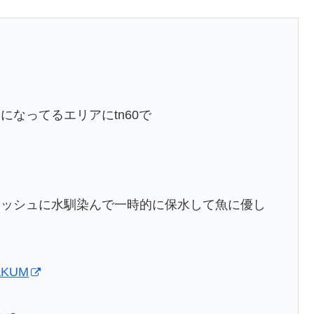
なってるエリアにtn60で
メッシュに水馴染んで一時的に保水して魚に優し
BaKUM