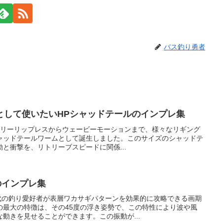
バス釣り勇者
として使いたいHPシャッドテールのインプレ集
は、フリーリップレスからウェービーモーションまで、様々なリギング
ャッドテールワームとして誕生しました。このサイズのシャッドテ
と衝撃を、リトリーブスピードに関係...
のインプレ集
現代の釣り愛好者が表層ワカサギパターンを効果的に攻略できる画期
の最大の特徴は、その45度の浮き姿勢で、この特性により波や風
動きを見せることができます。この振動が...