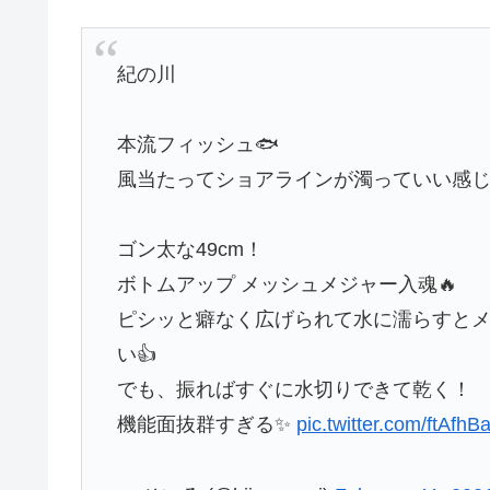
紀の川
本流フィッシュ🐟
風当たってショアラインが濁っていい感じに
ゴン太な49cm！
ボトムアップ メッシュメジャー入魂🔥
ピシッと癖なく広げられて水に濡らすと
い👍
でも、振ればすぐに水切りできて乾く！
機能面抜群すぎる✨
pic.twitter.com/ftAfh