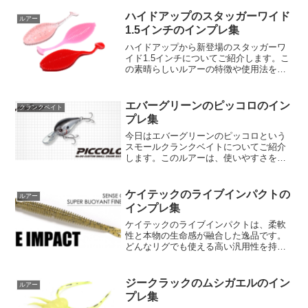
ュリンプで、JBワールドチャンピオンで
ある福島健自身が開発したということで
ハイドアップのスタッガーワイド
ルアー
注目されています。...
1.5インチのインプレ集
ハイドアップから新登場のスタッガーワ
イド1.5インチについてご紹介します。こ
の素晴らしいルアーの特徴や使用法を知
って、あなたの釣りをもっと楽しくしま
しょう！【スタッガーワイド1.5インチの
基本情報】まずは、基本情報からご紹介
エバーグリーンのピッコロのイン
クランクベイト
します。メーカー...
プレ集
今日はエバーグリーンのピッコロという
スモールクランクベイトについてご紹介
します。このルアーは、使いやすさを徹
底追及し、クラス最高の飛距離とハイレ
スポンスアクションを兼ね備えた、清水
盛三が創り上げた世界基準のスモールク
ケイテックのライブインパクトの
ルアー
ランクベイトです。それで...
インプレ集
ケイテックのライブインパクトは、柔軟
性と本物の生命感が融合した逸品です。
どんなリグでも使える高い汎用性を持
ち、ジグヘッド、ダウンショット、テキ
サスリグ、ワッキー系リグ、ジグトレー
ラーとあらゆる用途に対応します。高浮
ジークラックのムシガエルのイン
ルアー
力材料を使用し、フォールス...
プレ集