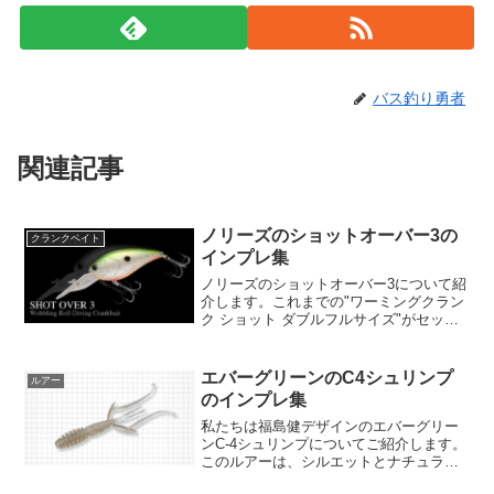
バス釣り勇者
関連記事
ノリーズのショットオーバー3の
クランクベイト
インプレ集
ノリーズのショットオーバー3について紹
介します。これまでの"ワーミングクラン
ク ショット ダブルフルサイズ"がセッテ
ィングを見直し、更に洗練されたモデル
として登場しました。ショットオーバー3
は、3m前後のレンジを攻略するためのア
エバーグリーンのC4シュリンプ
ルアー
イテムで、ボ...
のインプレ集
私たちは福島健デザインのエバーグリー
ンC-4シュリンプについてご紹介します。
このルアーは、シルエットとナチュラル
さを極めた、生命感あふれるスモールシ