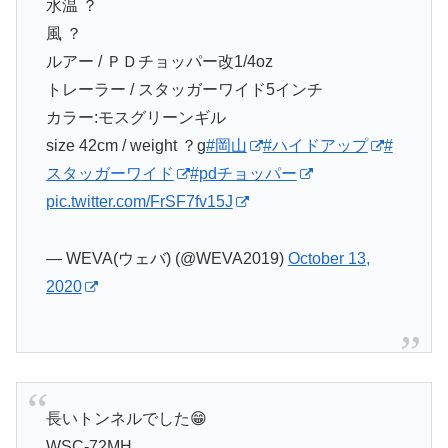
水温 ？
風 ？
ルアー / ＰＤチョッパー改1/4oz
トレーラー / スタッガーワイド5インチ
カラー:モスグリーンギル
size 42cm / weight ？g
#岡山
#ハイドアップ
#
スタッガーワイド
#pdチョッパー
pic.twitter.com/FrSF7fv15J
— WEVA(ウェバ) (@WEVA2019)
October 13,
2020
長いトンネルでした😁
WSC-72MH