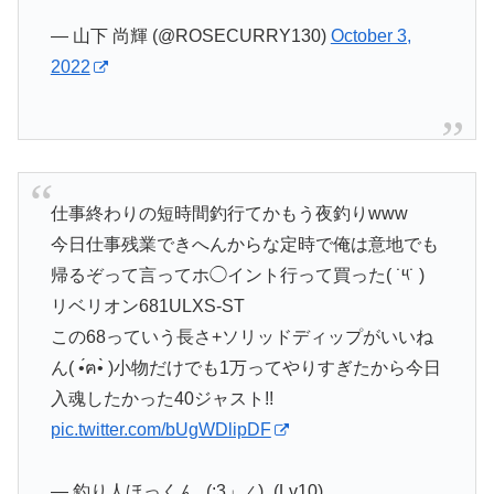
— 山下 尚輝 (@ROSECURRY130)
October 3,
2022
仕事終わりの短時間釣行てかもう夜釣りwww
今日仕事残業できへんからな定時で俺は意地でも
帰るぞって言ってホ◯イント行って買った( ˙༥˙ )
リベリオン681ULXS-ST
この68っていう長さ+ソリッドディップがいいね
ん( •́ฅ•̀ )小物だけでも1万ってやりすぎたから今日
入魂したかった40ジャスト!!
pic.twitter.com/bUgWDlipDF
— 釣り人ほっくん_(:3」∠)_(Lv10)