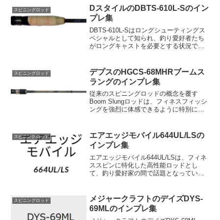
スピードでも、アキュラシーを高めるこ
DスタイルのDBTS-610L-Sのイン
スピニングロッド
とができる、単なる頑丈な...
プレ集
DBTS-610L-Sはロングシューティングス
ペシャルとして知られ、釣り愛好者たち
がロングキャストを必要とする状況でそ
の真価を発揮します。このモデルは特に
おかっぱりやボート釣りでその利便性が
顕著です。その最大の特徴はキャスタビ
デプスのHGCS-68MHRブームス
スピニングロッド
リティと操作性...
ラングのインプレ集
従来のスピニングロッドの概念を覆す
Boom Slungロッドは、フィネスフィッシ
ングを強烈に体感できるように特別に作
られました。このロングロッドは弾力性
に富み、緩やかなテーパーで圧倒的なキ
ャスティング能力を発揮し、藪の中や海
エアエッジモバイル644UL/LSの
スピニングロッド
岸から遠く離れた...
インプレ集
エアエッジモバイル644UL/LSは、フィネ
ススピンに特化した高性能ロッドとし
て、釣り愛好家の間で話題となっていま
す。その主な特徴は、「UL」パワーのテ
ィップと「L」パワーのバットを組み合わ
せた独自の設計です。これにより、ソフ
メジャークラフトのデイズDYS-
スピニングロッド
トなティップと...
69MLのインプレ集