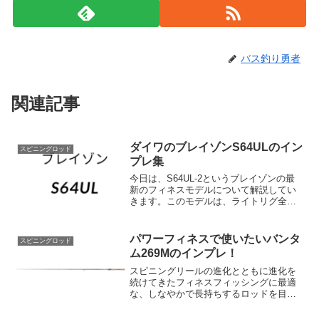
バス釣り勇者
関連記事
ダイワのブレイゾンS64ULのイン
スピニングロッド
プレ集
今日は、S64UL-2というブレイゾンの最
新のフィネスモデルについて解説してい
きます。このモデルは、ライトリグ全般
や「ミドスト、ボトスト、ホバスト」に
高次元に対応したフィネスモデルとして
注目を集めています。以下では、S64UL-
パワーフィネスで使いたいバンタ
スピニングロッド
2の特徴を詳...
ム269Mのインプレ！
スピニングリールの進化とともに進化を
続けてきたフィネスフィッシングに最適
な、しなやかで長持ちするロッドを目指
したコンセプトモデル。どんなラインで
も、どんな抵抗でも、どんなリトリーブ