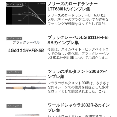
ノリーズのロードランナー
ベイトロッド
LTT680Hのインプレ集
ノリーズのロードランナーLTT680Hは、
大型ボディーのプラグにおいても確実な
フッキングが可能なロッドとして設計さ
れています。ヒラクランクギルやベジテ
ーションシリーズのような大型のプラグ
でも、その強さを最大限に活かすことが
ブラックレーベルLG 6111H+FB-
ベイトロッド
できます。さらに、...
SBのインプレ集
今回は、スイムベイト・ビッグベイトロ
ッドの新しい進化形、ブラックレーベル
LG 6111H+FB-SBについてご紹介しま
す。このロッドは、一風変わった繊細な
ティップとファストテーパーを備えたス
イムベイト・リップ付きビッグベイトロ
ツララのポルタメント200Bのイ
ベイトロッド
ッドです。LG...
ンプレ集
ツララのポルタメント200Bは、さまざま
な釣りシーンでの使用を前提とした多才
なロッドとして開発されました。これ
は“楽しく”任意のターゲットを狙える一品
として特徴付けられています。このロッ
ドの主な特性は、強めのベイトロッドで
ワールドシャウラ1832R-2のイン
ベイトロッド
ありながら、軽量で...
プレ集
シマノのワールドシャウラ1832R-2につい