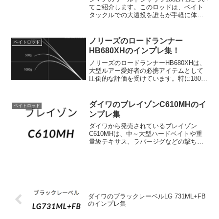
てご紹介します。このロッドは、ベイト
タックルでの大遠投を誰もが手軽に体感
できることを目指したバーサタイルロン
グモデルです。様々なルアーのアクショ
ンに対応できるクセのないレギュラーテ
ノリーズのロードランナー
ベイトロッド
ーパーが採用され...
HB680XHのインプレ集！
ノリーズのロードランナーHB680XHは、
大型ルアー愛好者の必携アイテムとして
圧倒的な評価を受けています。特に180ク
ラスのビッグベイトや50gクラスのマグナ
ムクランクなどの重量のあるルアーに最
適化されています。このロッドの魅力
ダイワのブレイゾンC610MHのイ
ベイトロッド
は、サイドハ...
ンプレ集
ダイワから発売されているブレイゾン
C610MHは、中～大型ハードベイトや重
量級テキサス、ラバージグなどの撃ちモ
ノに対応する、パワーバーサタイルモデ
ルとして注目を集めています。その特徴
を以下にまとめました。【スペック】全
長：2.08m継数：2...
ダイワのブラックレーベルLG 731ML+FB
のインプレ集