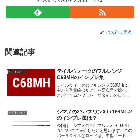
バス釣り勇者
関連記事
テイルウォークのフルレンジ
ベイトロッド
C68MHのインプレ集
テイルウォークのフルレンジC68MHは、
中から重量級のルアーを高次元で操るこ
とができるパワーバーサタイルのロッド
です。バス釣りのエキスパートやエンス
ージアスティに最適で、多様なルアーを
使ってバスを効率的に捕らえることがで
シマノの23バスワンXT+166ML-2
ベイトロッド
きます。高比重ワーム...
のインプレ集は？
今回は、シマノの23バスワンXT+166ML-
2についてご紹介したいと思います。この
バーサタイルなロッドは、中型ハードベ