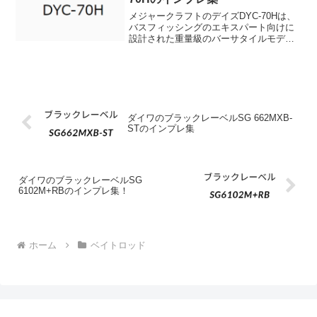
メジャークラフトのデイズDYC-70Hは、
バスフィッシングのエキスパート向けに
設計された重量級のバーサタイルモデル
です。価格は税込みで¥19,030、税抜きで
¥17,300となっており、購入を検討する際
の参考価格としてご覧ください。このロ
ッ...
ダイワのブラックレーベルSG 662MXB-
STのインプレ集
ダイワのブラックレーベルSG
6102M+RBのインプレ集！
ホーム
ベイトロッド