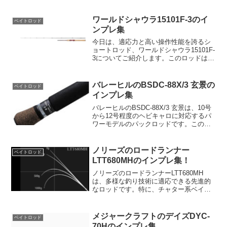
イトやライトなジグ＆ワームをカバーす
るテクニカルオールラウンドモデルで
す。操作性と飛距離の双方が求められる
ワールドシャウラ15101F-3のイ
ベイトロッド
ライトプラッギ...
ンプレ集
今日は、適応力と高い操作性能を誇るシ
ョートロッド、ワールドシャウラ15101F-
3についてご紹介します。このロッドは、
誰もが認める適応力の高さを備えたショ
ートロッドのパイオニアとして知られて
います。オーバーハングなどのピンスポ
バレーヒルのBSDC-88X/3 玄景の
ベイトロッド
ットを撃ち抜く...
インプレ集
バレーヒルのBSDC-88X/3 玄景は、10号
から12号程度のヘビキャロに対応するパ
ワーモデルのパックロッドです。このロ
ッドは8フィート8インチの長さで、3セク
ション構造を持ち、クローズド時の長さ
は112cmです。重量は290gで、トップ...
ノリーズのロードランナー
ベイトロッド
LTT680MHのインプレ集！
ノリーズのロードランナーLTT680MH
は、多様な釣り技術に適応できる先進的
なロッドです。特に、チャター系ベイ
ト、スイミングジグ、バズベイトを使用
した際のスラックラインリーリングでそ
の真価を発揮します。また、ロングキャ
メジャークラフトのデイズDYC-
ベイトロッド
ストテキサスのズル引き...
70Hのインプレ集