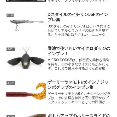
イナリグ、スプリットショットベイト、
テキサスリグ、プラトレーラージグな
ど、様々なリグに対応します。特にノー
シンカーリグでは、後ろ足のキックアク
Dスタイルのイチリン55Fのイン
I字形
ションが慣性の滑りを抑え、...
プレ集
Dスタイルのイチリン55Fは、バス釣りに
おいてリアルなワカサギの動きを再現す
ることを目的に設計された、ユニークな
フローティングタイプのルアーです。こ
のルアーは、特にバスが好んで捕食する
生きているワカサギをターゲットとし、
野池で使いたいマイクロダッジの
ルアー
その動きを忠実に模倣...
インプレ！
MICRO DODGEは、低密度で柔軟な構造
を持ち、その小さなサイズにもかかわら
ず、これまで侵入不可能だった高密度の
カバーも突破することができます。ま
た、#2/0オフセット設計により、水中を
軽快に滑り、微細な波紋を発生させるこ
ゲーリーヤマモトの6インチジャ
ルアー
とができます。...
ンボグラブのインプレ集
ゲーリーヤマモトの6インチジャンボグラ
ブは、その多様な特性と高い実績からビ
ッグフィッシュキラーとしての評価が非
常に高いフィッシングルアーです。この
ワームは、多くの異なる釣り法に適して
いて、特にジグヘッド、フリーリグ、テ
ボトムアップのハリースライドの
ルアー