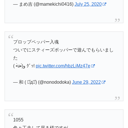
— まめ吉 (@mamekichi0416)
July 25, 2020
プロップペッパー入魂
ついでにスティーズポッパーで遊んでもらいまし
た
( •̀υ̶•́)و ｸﾞｯ!
pic.twitter.com/hbzLiMz47e
— 和 ( ꒪ͧд꒪ͧ) (@nonododoka)
June 29, 2022
1055
色々工夫して居る様ですが