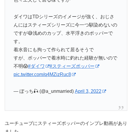
ダイワはTDシリーズのイメージが強く、おじさ
んにはスティーズシリーズに今一つ馴染めないの
ですが😅浅めのカップ、水平浮きのポッパーで
す。
着水音にも拘って作られて居るそうで
すが、ポッパーで着水時に釣れた経験が無いので
不明😱
#ダイワ
#スティーズポッパー
pic.twitter.com/q4MZizRuc8
— ぼっち🎣 (@a_unmarried)
April 3, 2022
ユーチューブにスティーズポッパーのインプレ動画があり
ました。