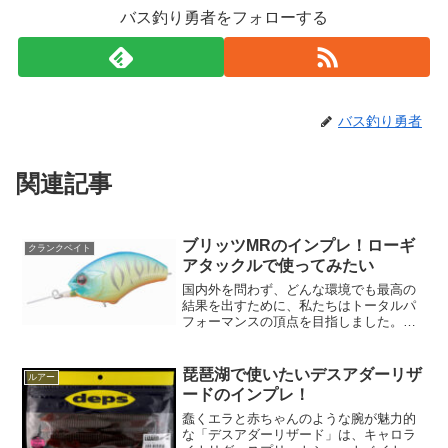
バス釣り勇者をフォローする
バス釣り勇者
関連記事
ブリッツMRのインプレ！ローギ
クランクベイト
アタックルで使ってみたい
国内外を問わず、どんな環境でも最高の
結果を出すために、私たちはトータルパ
フォーマンスの頂点を目指しました。そ
れは普通のルアーという意味ではなく、
最終的にはMRクランクの性能を構成する
すべての要素において最高峰であり、そ
琵琶湖で使いたいデスアダーリザ
ルアー
の強みをすべて盛り込む...
ードのインプレ！
蠢くエラと赤ちゃんのような腕が魅力的
な「デスアダーリザード」は、キャロラ