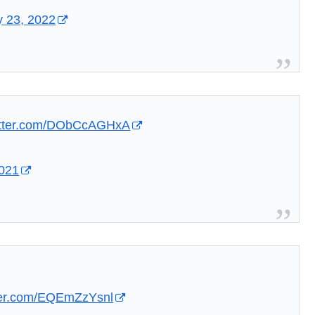
y 23, 2022
witter.com/DObCcAGHxA
2021
tter.com/EQEmZzYsnl