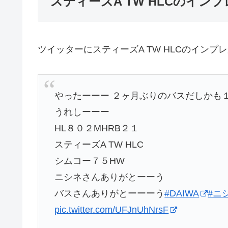
スティーズA TW HLCのインプ
ツイッターにスティーズA TW HLCのインプ
やったーーー ２ヶ月ぶりのバスだしかも
うれしーーー
HL８０２MHRB２１
スティーズA TW HLC
シムコー７５HW
ニシネさんありがとーーう
バスさんありがとーーーう
#DAIWA
#ニ
pic.twitter.com/UFJnUhNrsF