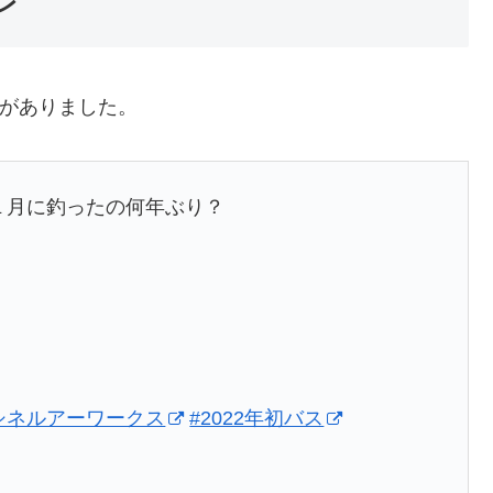
レ
レがありました。
１月に釣ったの何年ぶり？
シネルアーワークス
#2022年初バス