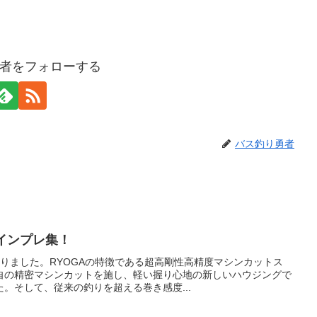
者をフォローする
バス釣り勇者
インプレ集！
わりました。RYOGAの特徴である超高剛性高精度マシンカットス
自の精密マシンカットを施し、軽い握り心地の新しいハウジングで
。そして、従来の釣りを超える巻き感度...