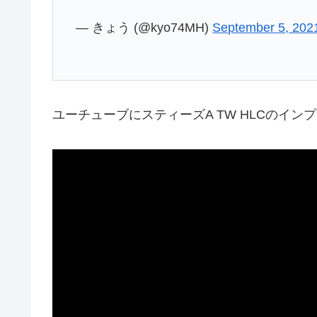
— きょう (@kyo74MH)
September 5, 202
ユーチューブにスティーズA TW HLCのイ