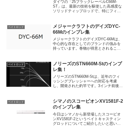
ダイワの「25ブラックレーベルC66M-
ST」は、最新の技術を駆使した高感度な
ソリッドティップロッドで、特にフィネ
スワーミングに最適な設計です。このロ
ッドは、メガトップRという高弾性かつ高
強度の素材をティップに採用し、強靭な
メジャークラフトのデイズDYC-
ベイトロッド
SVFチューブラ...
66Mのインプレ集
メジャークラフトのデイズDYC-66Mは、
中心的な存在としてのブランドの強みを
持っています。巻物が得意とされるこの
ロッドは、オカッパリやボートフィッシ
ングのサーチ用として特に推奨されま
す。さらに、テキサスやジグ系リグにも
ノリーズのSTN660M-Stのインプ
ベイトロッド
問題なく対応できるの...
レ集！
ノリーズのSTN660M-Stは、近年のフィ
ッシングプレッシャーへの対応を考慮
し、開発された釣竿です。3インチ前後の
シャッドテールや、4インチ前後のネコリ
グ、さらに1/8oz前後のスモラバまでの使
用が可能となっています。これにより、
シマノのスコーピオンXV1581F-2
ベイトロッド
さまざま...
のインプレ集
今日はシマノから新登場したスコーピオ
ンXV1581F-2というベイトキャスティン
グロッドについてご紹介したいと思いま
す。このロッドは、バスフィッシングで