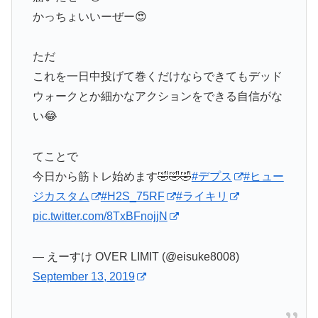
かっちょいいーぜー😍
ただ
これを一日中投げて巻くだけならできてもデッド
ウォークとか細かなアクションをできる自信がな
い😂
てことで
今日から筋トレ始めます🤣🤣🤣
#デプス
#ヒュー
ジカスタム
#H2S_75RF
#ライキリ
pic.twitter.com/8TxBFnojjN
— えーすけ OVER LIMIT (@eisuke8008)
September 13, 2019