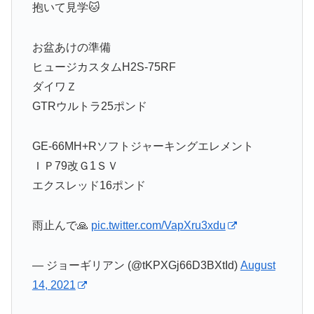
抱いて見学🐱
お盆あけの準備
ヒュージカスタムH2S-75RF
ダイワＺ
GTRウルトラ25ポンド
GE-66MH+Rソフトジャーキングエレメント
ＩＰ79改Ｇ1ＳＶ
エクスレッド16ポンド
雨止んで🙏
pic.twitter.com/VapXru3xdu
— ジョーギリアン (@tKPXGj66D3BXtId)
August
14, 2021