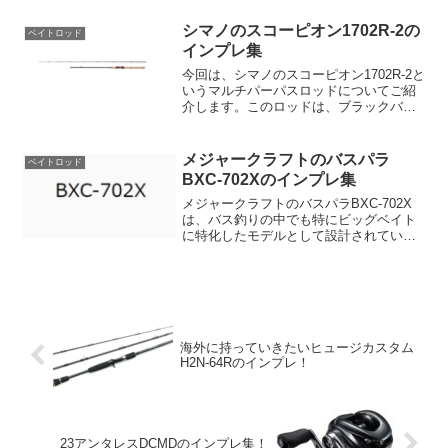
テクニカルなキャストを覚えるためにデ
ザインされた、スコーピオン伝統の5フィ
シマノのスコーピオン1702R-2の
ベイトロッド
ート8インチの...
インプレ集
今回は、シマノのスコーピオン1702R-2と
いうマルチパーパスロッドについてご紹
介します。このロッドは、ブラックバス
や港湾シーバス、ナマズなどの都市型ゲ
ームフィッシュに適合する1本で、多彩な
ルアーを活かせる優れた性能を持ってい
メジャークラフトのバスパラ
ベイトロッド
ます。まず、こ...
BXC-702Xのインプレ集
メジャークラフトのバスパラBXC-702X
は、バス釣りの中でも特にビッグベイト
に特化したモデルとして設計されていま
す。価格は¥8,900（税込¥9,790）となっ
ており、7フィートの2ピースロッドで
す。このロッドの最大の特徴は、シリー
ズの中...
海外に持っていきたいヒュージカスタム
H2N-64Rのインプレ！
23アンタレスDCMDのインプレ集！